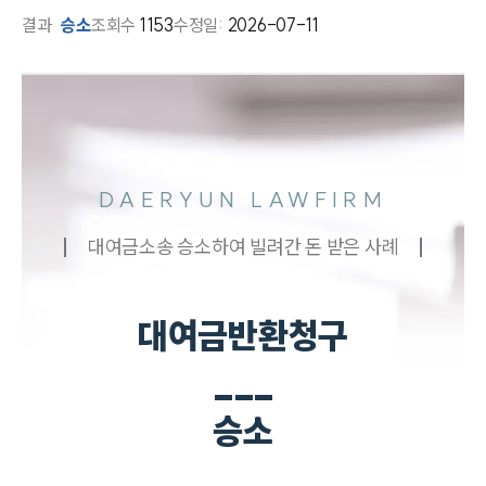
결과
승소
조회수
1153
수정일:
2026-07-11
DAERYUN LAWFIRM
대여금소송 승소하여 빌려간 돈 받은 사례
대여금반환청구
___
승소