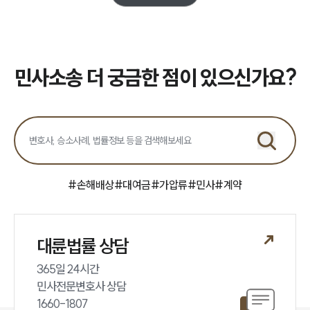
민사소송 더 궁금한 점이 있으신가요?
#
손해배상
#
대여금
#
가압류
#
민사
#
계약
대륜법률 상담
365일 24시간

민사전문변호사 상담

1660-1807