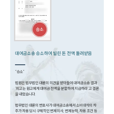
소식/자료
언론보도
공지사항
법률 블로그
법률서식
뉴스레터/브로슈어
세미나
대여금소송 승소하여 빌린 돈 전액 돌려받음
대륜법률상담예약
“승소”

대륜법률상담예약
법원은 법무법인 대륜의 의견을 받아들여 대여금소송 결과 
‘피고는 원고에게 대여금 전액을 분할하여 지급하라’고 결론
을 내렸습니다.

법무법인 대륜의 변호사가 대여금소송에서 소비대차의 차
주가 차용 당시 구체적인 변제의사, 변제능력, 차용 조건 등 