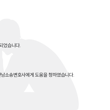
전체
구성원 소개
손해배상 · 민사전문변호사
되었습니다.

소식/자료
언론보도
공지사항
상간남소송변호사에게 도움을 청하였습니다.
법률 블로그
법률서식
뉴스레터/브로슈어