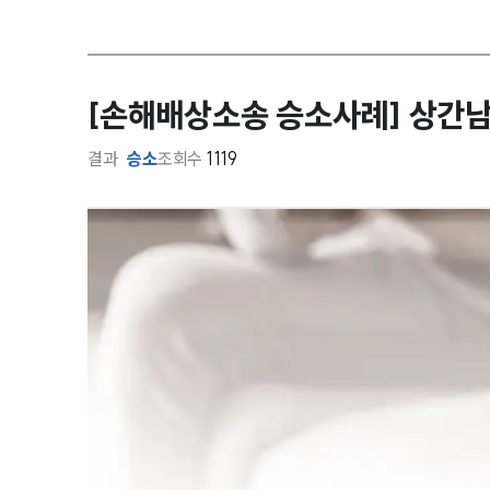
[손해배상소송 승소사례] 상간
결과
승소
조회수
1119