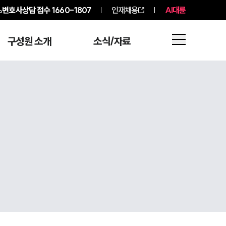
변호사상담 접수
1660-1807
인재채용
AI대륜
구성원 소개
소식/자료