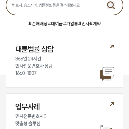
#
손해배상
#
대여금
#
가압류
#
민사
#
계약
대륜법률 상담
365일 24시간

민사전문변호사 상담

1660-1807
업무사례
민사전문변호사의

맞춤형 솔루션