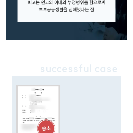
피고는 원고의 아내와 부정행위를 함으로써
주요 업무사례
부부공동생활을 침해했다는 점
사례분석/최신동향
법률정보
법률지식인
고객후기
업무분야
민사그룹 업무
successful case
전체
구성원 소개
손해배상 · 민사전문변호사
소식/자료