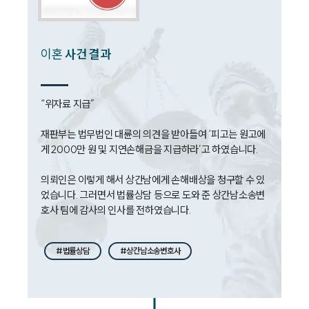
언론보도
공지사항
법률 블로그
법률서식
이혼
사건 결과
뉴스레터/브로슈어
세미나
“위자료 지급”

대륜법률상담예약
재판부는 법무법인 대륜의 의견을 받아들여 ‘피고는 원고에
대륜법률상담예약
게 2000만 원 및 지연손해금을 지급하라’고 하였습니다.

의뢰인은 이렇게 해서 상간남에게 손해배상을 청구할 수 있
었습니다. 그러면서 법률상담 등으로 도와 준 상간남소송변
호사 팀에 감사의 인사를 전하였습니다.
#법률상담
#상간남소송변호사