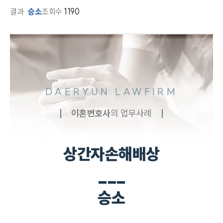
결과
승소
조회수
1190
DAERYUN LAWFIRM
이혼
변호사
의 업무사례
상간자손해배상
___
승소