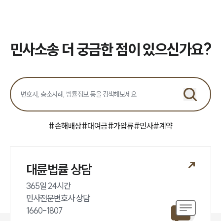
민사소송 더 궁금한 점이 있으신가요?
#
손해배상
#
대여금
#
가압류
#
민사
#
계약
대륜법률 상담
365일 24시간

민사전문변호사 상담

1660-1807