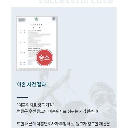
소식/자료
언론보도
공지사항
법률 블로그
법률서식
뉴스레터/브로슈어
세미나
대륜법률상담예약
이혼
사건 결과
대륜법률상담예약
“이혼위자료 청구 기각”

법원은 우선 원고의 이혼위자료 청구는 기각했습니다.

또한 대륜의 이혼변호사가 주장하듯, 원고가 청구한 재산분