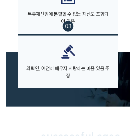
AI대륜
특유재산임에 분할할 수 없는 재산도 포함되
업무사례
어 있음
주요 업무사례
사례분석/최신동향
법률정보
법률지식인
고객후기
의뢰인, 여전히 배우자 사랑하는 마음 있음 주
장
업무분야
민사그룹 업무
전체
구성원 소개
손해배상 · 민사전문변호사
successful case