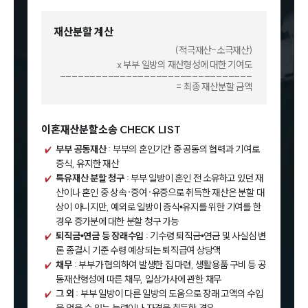
재산분할 계산
(적극재산-소극재산)
x 부부 일방의 재산형성에 대한 기여도
________________________________
= 최종 재산분할 금액
이혼재산분할소송 CHECK LIST
부부 공동재산
: 부부의 혼인기간 중 공동의 협력과 기여로
증식, 유지한 재산
특유재산 분할 청구
: 부부 일방이 혼인 전 소유하고 있던 재
산이나 혼인 중 상속·증여·유증으로 취득한 재산은 분할 대
상이 아니지만, 예외로 일방이 증식•유지를 위한 기여를 한
경우 증가분에 대한 분할 청구 가능
퇴직금•연금 등 장래수입
: 기수령 퇴직금•연금 및 사실심 변
론 종결시 기준 수령 예상되는 퇴직급여 상당액
채무
: 부부가 협의하여 발생한 집 마련, 생활용품 구비 등 공
동재산형성에 따른 채무, 일상가사에 관한 채무
그 외
: 부부 일방이 다른 일방의 도움으로 장래 고액의 수입