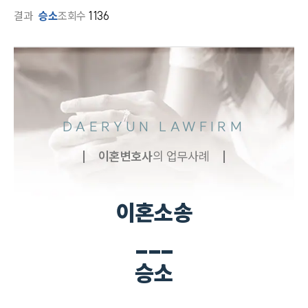
결과
승소
조회수
1136
DAERYUN LAWFIRM
이혼
변호사
의 업무사례
이혼소송
___
승소