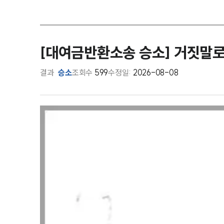
[대여금반환소송 승소] 거짓말로
결과
승소
조회수
599
수정일:
2026-08-08