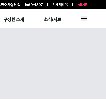
변호사상담 접수
1660-1807
인재채용
AI대륜
구성원 소개
소식/자료