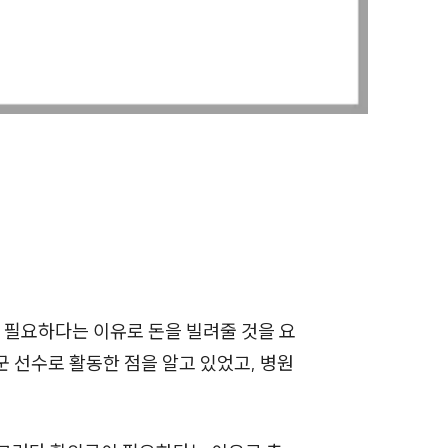
전체
구성원 소개
손해배상 · 민사전문변호사
소식/자료
언론보도
공지사항
 필요하다는 이유로 돈을 빌려줄 것을 요
법률 블로그
군 선수로 활동한 점을 알고 있었고, 병원
법률서식
뉴스레터/브로슈어