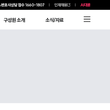
변호사상담 접수
1660-1807
인재채용
AI대륜
구성원 소개
소식/자료