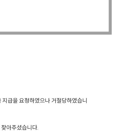
전체
구성원 소개
손해배상 · 민사전문변호사
소식/자료
언론보도
공지사항
퇴직금 지급을 요청하였으나 거절당하였습니
법률 블로그
법률서식
뉴스레터/브로슈어
 찾아주셨습니다.