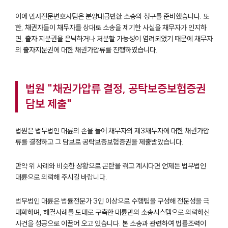
이에 민사전문변호사팀은 분양대금반환 소송의 청구를 준비했습니다. 또
한, 채권자들이 채무자를 상대로 소송을 제기한 사실을 채무자가 인지하
면, 출자 지분권을 은닉하거나 처분할 가능성이 염려되었기 때문에 채무자
의 출자지분권에 대한 채권가압류를 진행하였습니다.
법원 "채권가압류 결정, 공탁보증보험증권
담보 제출"
법원은 법무법인 대륜의 손을 들어 채무자의 제3채무자에 대한 채권가압
류를 결정하고 그 담보로 공탁보증보험증권을 제출받았습니다.
그룹소개
만약 위 사례와 비슷한 상황으로 곤란을 겪고 계시다면 언제든 법무법인
그룹소개
대륜으로 의뢰해 주시길 바랍니다.
대륜의 강점
오시는 길
글로벌 파트너 로펌
법무법인 대륜은 법률전문가 3인 이상으로 수행팀을 구성해 전문성을 극
고객의 소리
대화하며, 해결사례를 토대로 구축한 대륜만의 소송시스템으로 의뢰하신
통합검색
사건을 성공으로 이끌어 오고 있습니다. 본 소송과 관련하여 법률조력이