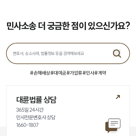
소식/자료
민사소송 더 궁금한 점이 있으신가요?
언론보도
공지사항
법률 블로그
법률서식
뉴스레터/브로슈어
세미나
#
손해배상
#
대여금
#
가압류
#
민사
#
계약
대륜법률상담예약
대륜법률상담예약
대륜법률 상담
365일 24시간

민사전문변호사 상담

1660-1807