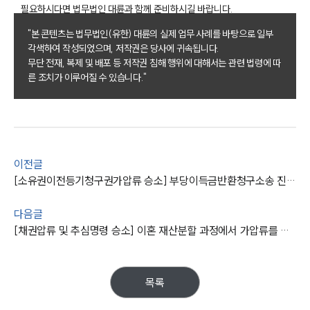
AI대륜
필요하시다면 법무법인 대륜과 함께 준비하시길 바랍니다.
"본 콘텐츠는 법무법인(유한) 대륜의 실제 업무 사례를 바탕으로 일부
업무사례
각색하여 작성되었으며, 저작권은 당사에 귀속됩니다.
무단 전재, 복제 및 배포 등 저작권 침해 행위에 대해서는 관련 법령에 따
주요 업무사례
른 조치가 이루어질 수 있습니다."
사례분석/최신동향
법률정보
법률지식인
고객후기
이전글
업무분야
[소유권이전등기청구권가압류 승소] 부당이득금반환청구소송 진행 중 소유권이전등기청구권가압류 신청
민사그룹 업무
다음글
전체
[채권압류 및 추심명령 승소] 이혼 재산분할 과정에서 가압류를 본압류로 이전하는 채권압류 및 추심명령 받아냄
구성원 소개
목록
손해배상 · 민사전문변호사