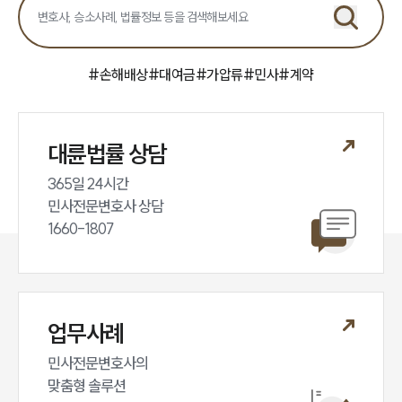
언론보도
공지사항
법률 블로그
법률서식
#
손해배상
#
대여금
#
가압류
#
민사
#
계약
뉴스레터/브로슈어
세미나
대륜법률 상담
대륜법률상담예약
365일 24시간

대륜법률상담예약
민사전문변호사 상담

1660-1807
업무사례
민사전문변호사의

맞춤형 솔루션