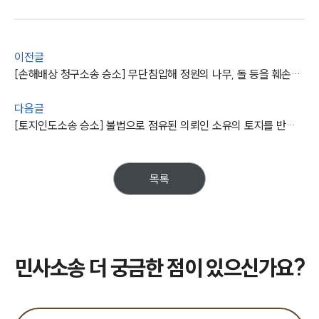
주요 업무사례
사례분석/최신동향
법률정보
이전글
법률지식인
[손해배상 청구소송 승소] 무단침입해 정원의 나무, 돌 등을 훼손한 피고에게 배상금 받아냄
고객후기
다음글
업무분야
[토지인도소송 승소] 불법으로 점유된 의뢰인 소유의 토지를 반환받음
민사그룹 업무
전체
목록
구성원 소개
손해배상 · 민사전문변호사
민사소송 더 궁금한 점이 있으신가요?
소식/자료