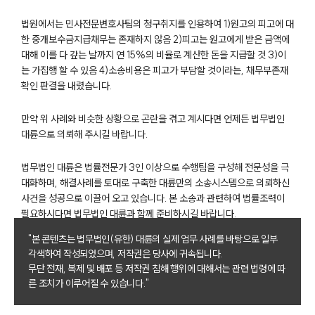
법원에서는 민사전문변호사팀의 청구취지를 인용하여 1)원고의 피고에 대
한 중개보수금지급채무는 존재하지 않음 2)피고는 원고에게 받은 금액에
대해 이를 다 갚는 날까지 연 15%의 비율로 계산한 돈을 지급할 것 3)이
는 가집행 할 수 있음 4)소송비용은 피고가 부담할 것이라는, 채무부존재
확인 판결을 내렸습니다.
만약 위 사례와 비슷한 상황으로 곤란을 겪고 계시다면 언제든 법무법인
대륜으로 의뢰해 주시길 바랍니다.
그룹소개
법무법인 대륜은 법률전문가 3인 이상으로 수행팀을 구성해 전문성을 극
그룹소개
대화하며, 해결사례를 토대로 구축한 대륜만의 소송시스템으로 의뢰하신
대륜의 강점
사건을 성공으로 이끌어 오고 있습니다. 본 소송과 관련하여 법률조력이
오시는 길
필요하시다면 법무법인 대륜과 함께 준비하시길 바랍니다.
글로벌 파트너 로펌
고객의 소리
"본 콘텐츠는 법무법인(유한) 대륜의 실제 업무 사례를 바탕으로 일부
통합검색
각색하여 작성되었으며, 저작권은 당사에 귀속됩니다.
AI대륜
무단 전재, 복제 및 배포 등 저작권 침해 행위에 대해서는 관련 법령에 따
른 조치가 이루어질 수 있습니다."
업무사례