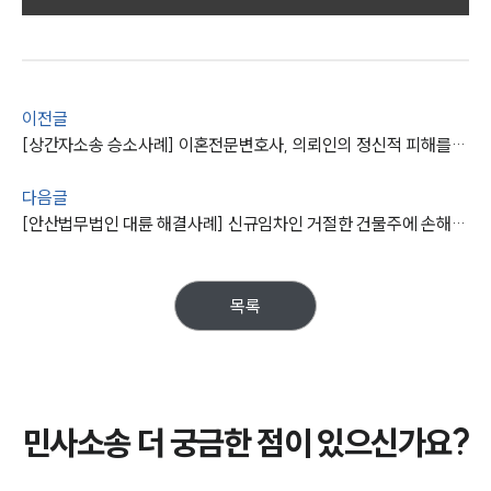
그룹소개
그룹소개
대륜의 강점
오시는 길
글로벌 파트너 로펌
이전글
고객의 소리
[상간자소송 승소사례] 이혼전문변호사, 의뢰인의 정신적 피해를 입증해 위자료 받아내다
통합검색
AI대륜
다음글
[안산법무법인 대륜 해결사례] 신규임차인 거절한 건물주에 손해배상민사소송 승소하고 권리금 회수
업무사례
주요 업무사례
목록
사례분석/최신동향
법률정보
법률지식인
고객후기
민사소송 더 궁금한 점이 있으신가요?
업무분야