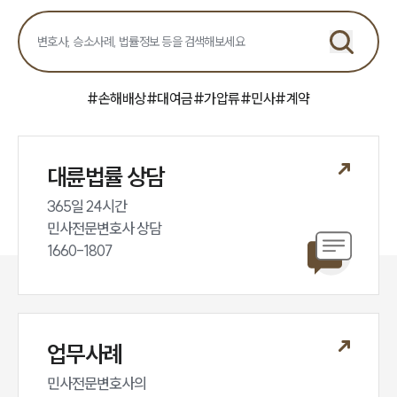
민사그룹 업무
전체
구성원 소개
#
손해배상
#
대여금
#
가압류
#
민사
#
계약
손해배상 · 민사전문변호사
대륜법률 상담
소식/자료
365일 24시간

언론보도
민사전문변호사 상담

공지사항
1660-1807
법률 블로그
법률서식
뉴스레터/브로슈어
세미나
업무사례
대륜법률상담예약
민사전문변호사의
