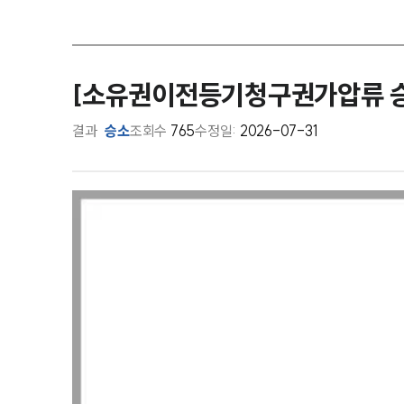
[소유권이전등기청구권가압류 승
결과
승소
조회수
765
수정일:
2026-07-31