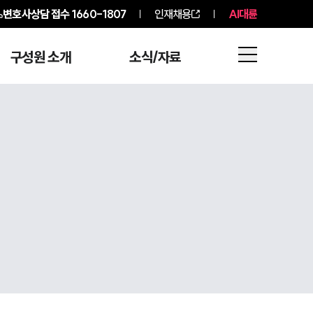
변호사상담 접수
1660-1807
인재채용
AI대륜
구성원 소개
소식/자료