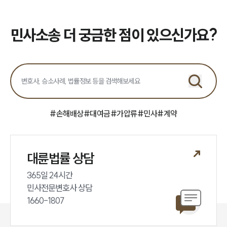
업무분야
민사소송 더 궁금한 점이 있으신가요?
민사그룹 업무
전체
구성원 소개
손해배상 · 민사전문변호사
#
손해배상
#
대여금
#
가압류
#
민사
#
계약
소식/자료
언론보도
대륜법률 상담
공지사항
법률 블로그
365일 24시간

법률서식
민사전문변호사 상담

뉴스레터/브로슈어
1660-1807
세미나