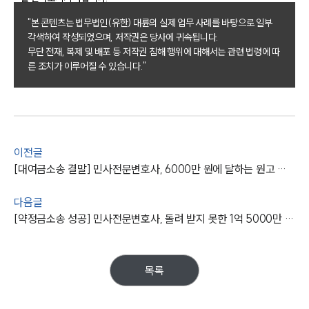
"본 콘텐츠는 법무법인(유한) 대륜의 실제 업무 사례를 바탕으로 일부
그룹소개
각색하여 작성되었으며, 저작권은 당사에 귀속됩니다.
무단 전재, 복제 및 배포 등 저작권 침해 행위에 대해서는 관련 법령에 따
른 조치가 이루어질 수 있습니다."
그룹소개
대륜의 강점
오시는 길
글로벌 파트너 로펌
고객의 소리
통합검색
AI대륜
이전글
[대여금소송 결말] 민사전문변호사, 6000만 원에 달하는 원고 청구 전액 인용 성공
업무사례
다음글
[약정금소송 성공] 민사전문변호사, 돌려 받지 못한 1억 5000만 원 약정금 전액 승소
주요 업무사례
사례분석/최신동향
법률정보
법률지식인
목록
고객후기