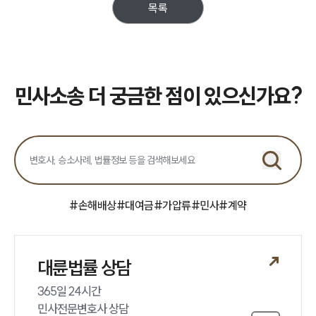
목록
업무분야
민사그룹 업무
전체
민사소송 더 궁금한 점이 있으신가요?
구성원 소개
손해배상 · 민사전문변호사
소식/자료
#
손해배상
#
대여금
#
가압류
#
민사
#
계약
언론보도
공지사항
법률 블로그
대륜법률 상담
법률서식
365일 24시간

뉴스레터/브로슈어
세미나
민사전문변호사 상담
