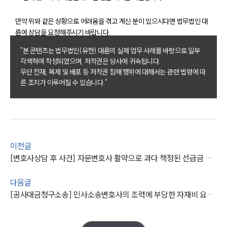
만약 위와 같은 상황으로 어려움을 겪고 계신 분이 있으시다면 법무법인 대
륜에 상담을 요청해주시기 바랍니다.
그룹소개
"본 콘텐츠는 법무법인(유한) 대륜의 실제 업무 사례를 바탕으로 일부
각색하여 작성되었으며, 저작권은 당사에 귀속됩니다.
그룹소개
무단 전재, 복제 및 배포 등 저작권 침해 행위에 대해서는 관련 법령에 따
대륜의 강점
른 조치가 이루어질 수 있습니다."
오시는 길
글로벌 파트너 로펌
고객의 소리
통합검색
AI대륜
이전글
업무사례
[변호사상담 후 사건] 자문변호사 활약으로 과다 책정된 선급금 찾기 성공
주요 업무사례
다음글
사례분석/최신동향
[공사대금청구소송] 민사소송변호사의 조력에 부당한 자재비 요구 기각 성공
법률정보
법률지식인
고객후기