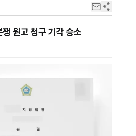
쟁 원고 청구 기각 승소