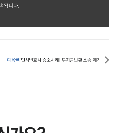
전체
귀속됩니다.
구성원 소개
손해배상 · 민사전문변호사
소식/자료
다음글
[민사변호사 승소사례] 투자금반환 소송 제기해 1억 1000만 원 전액 받아내
언론보도
공지사항
법률 블로그
법률서식
뉴스레터/브로슈어