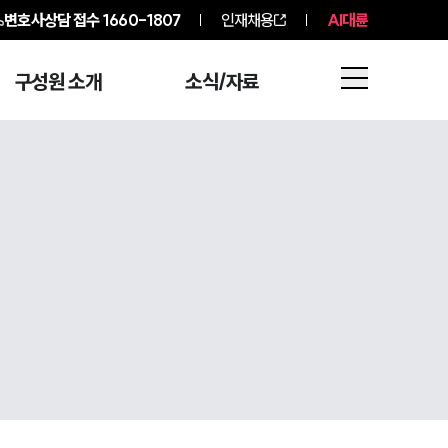
변호사상담 접수
1660-1807
인재채용
AI대륜
구성원 소개
소식/자료