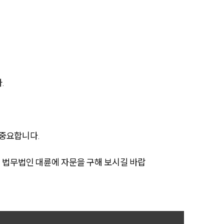
AI대륜
업무사례
주요 업무사례
.
사례분석/최신동향
법률정보
법률지식인
 중요합니다.
고객후기
 법무법인 대륜에 자문을 구해 보시길 바랍
업무분야
민사그룹 업무