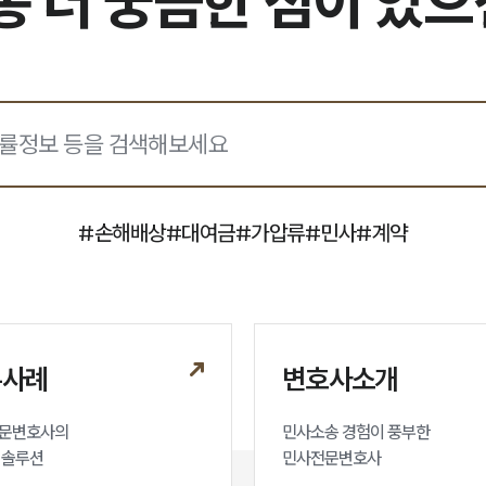
 더 궁금한 점이 있
#
손해배상
#
대여금
#
가압류
#
민사
#
계약
무사례
변호사소개
문변호사의

민사소송 경험이 풍부한 

 솔루션
민사전문변호사