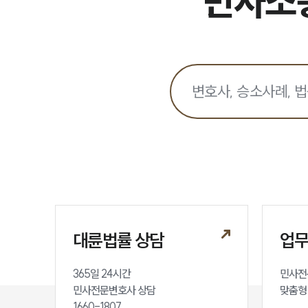
민사소송
대륜법률 상담
업
365일 24시간

민사전
민사전문변호사 상담

맞춤형
1660-1807