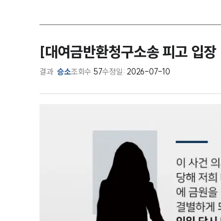
[대여금반환청구소송 피고 입장 
결과
승소
조회수
57
수정일:
2026-07-10