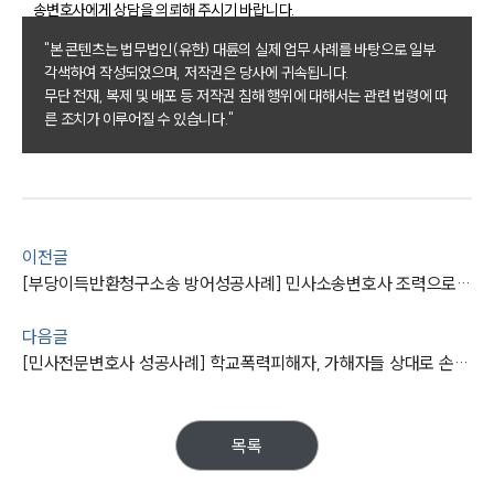
송변호사에게 상담을 의뢰해 주시기 바랍니다.
"본 콘텐츠는 법무법인(유한) 대륜의 실제 업무 사례를 바탕으로 일부
그룹소개
각색하여 작성되었으며, 저작권은 당사에 귀속됩니다.
무단 전재, 복제 및 배포 등 저작권 침해 행위에 대해서는 관련 법령에 따
그룹소개
른 조치가 이루어질 수 있습니다."
대륜의 강점
오시는 길
글로벌 파트너 로펌
고객의 소리
통합검색
AI대륜
이전글
[부당이득반환청구소송 방어성공사례] 민사소송변호사 조력으로 부당이득 원고 청구 기각…소송비용 부담도
업무사례
다음글
주요 업무사례
[민사전문변호사 성공사례] 학교폭력피해자, 가해자들 상대로 손해배상 청구해 승소
사례분석/최신동향
법률정보
법률지식인
목록
고객후기