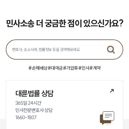
업무분야
민사그룹 업무
민사소송 더 궁금한 점이 있으신가요?
전체
구성원 소개
손해배상 · 민사전문변호사
#
손해배상
#
대여금
#
가압류
#
민사
#
계약
소식/자료
언론보도
대륜법률 상담
공지사항
법률 블로그
365일 24시간

법률서식
민사전문변호사 상담

뉴스레터/브로슈어
세미나
1660-1807