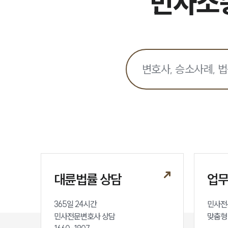
민사소송
대륜법률 상담
업
365일 24시간

민사전
민사전문변호사 상담

맞춤형