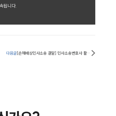
전체
귀속됩니다.
구성원 소개
손해배상 · 민사전문변호사
소식/자료
다음글
[손해배상민사소송 결말] 민사소송변호사 활약으로 상해에 대한 손해배상 청구 확정
언론보도
공지사항
법률 블로그
법률서식
뉴스레터/브로슈어