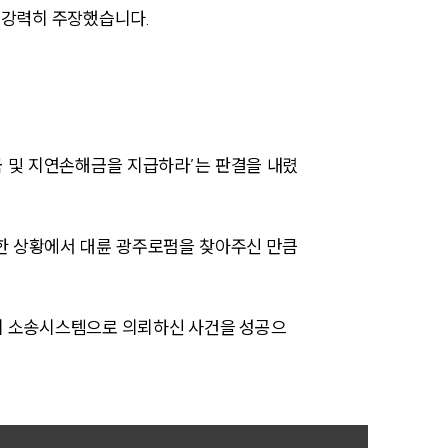
 강력히 주장했습니다.
AI대륜
업무사례
주요 업무사례
 및 지연손해금을 지급하라’는 판결을 내렸
사례분석/최신동향
법률정보
한 상황에서 대륜 광주로펌을 찾아주신 만큼
법률지식인
고객후기
의 소송시스템으로 의뢰하신 사건을 성공으
업무분야
민사그룹 업무