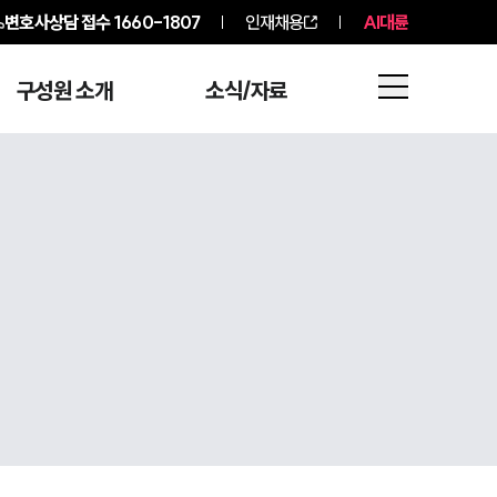
변호사상담 접수
1660-1807
인재채용
AI대륜
구성원 소개
소식/자료