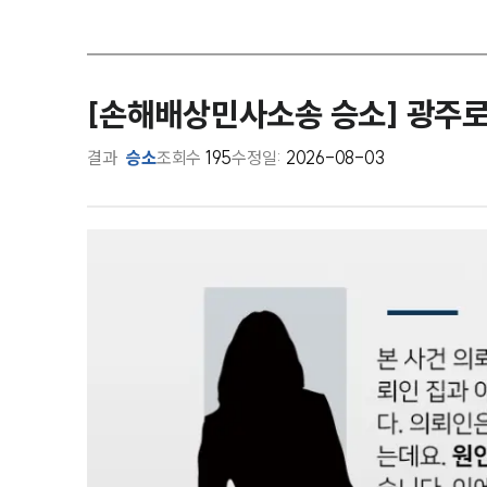
[손해배상민사소송 승소] 광주
결과
승소
조회수
195
수정일:
2026-08-03