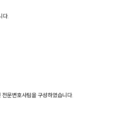
니다.
그룹소개
그룹소개
대륜의 강점
진 전문변호사팀을 구성하였습니다.
오시는 길
글로벌 파트너 로펌
고객의 소리
통합검색