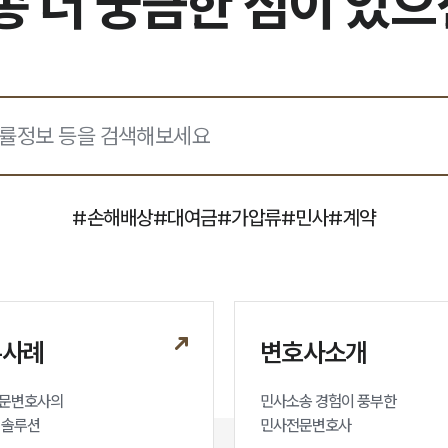
 더 궁금한 점이 있
#
손해배상
#
대여금
#
가압류
#
민사
#
계약
무사례
변호사소개
문변호사의

민사소송 경험이 풍부한 

 솔루션
민사전문변호사