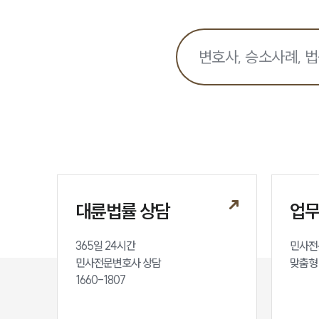
대륜법률 상담
업
365일 24시간

민사전
민사전문변호사 상담

맞춤형
1660-1807