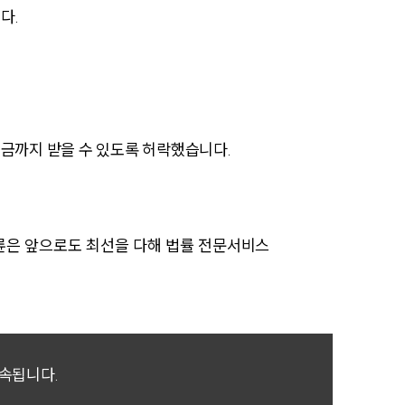
다.
AI대륜
업무사례
주요 업무사례
금까지 받을 수 있도록 허락했습니다.
사례분석/최신동향
법률정보
법률지식인
륜은 앞으로도 최선을 다해 법률 전문서비스
고객후기
업무분야
귀속됩니다.
민사그룹 업무