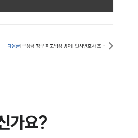
전체
구성원 소개
손해배상 · 민사전문변호사
다음글
[구상금 청구 피고입장 방어] 민사변호사 조력으로 피고 주장 문제 없음을 근거로 원고 청구 기각
소식/자료
언론보도
공지사항
법률 블로그
법률서식
으신가요?
뉴스레터/브로슈어