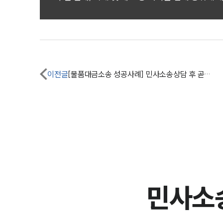
이전글
[물품대금소송 성공사례] 민사소송상담 후 곧바로 전담팀 구성, 위탁판매 아닌 것 밝힘
민사소송