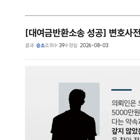
[대여금반환소송 성공] 변호사
결과
승소
조회수
39
수정일:
2026-08-03