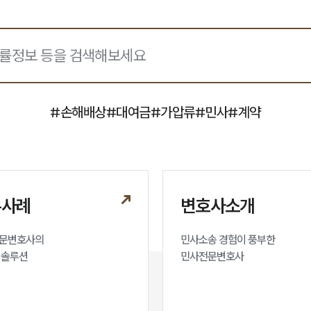
#
손해배상
#
대여금
#
가압류
#
민사
#
계약
무사례
변호사소개
문변호사의

민사소송 경험이 풍부한 

 솔루션
민사전문변호사