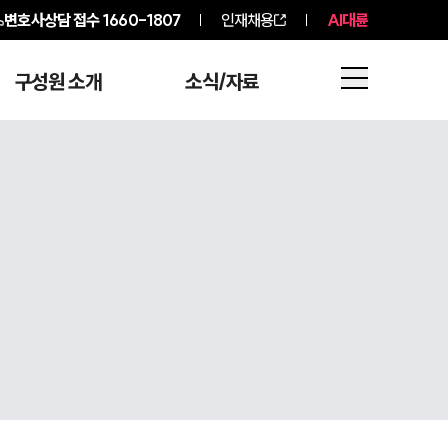
변호사상담 접수
1660-1807
인재채용
AI대륜
구성원 소개
소식/자료