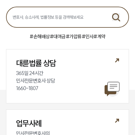
민사그룹 업무
전체
구성원 소개
#
손해배상
#
대여금
#
가압류
#
민사
#
계약
손해배상 · 민사전문변호사
소식/자료
대륜법률 상담
365일 24시간

언론보도
민사전문변호사 상담

공지사항
법률 블로그
1660-1807
법률서식
뉴스레터/브로슈어
세미나
업무사례
대륜법률상담예약
민사전문변호사의
