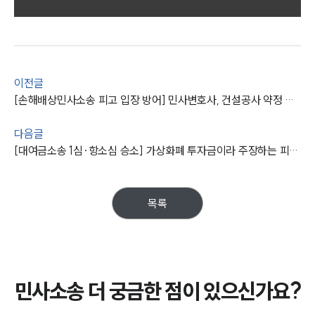
그룹소개
그룹소개
대륜의 강점
오시는 길
글로벌 파트너 로펌
이전글
고객의 소리
[손해배상민사소송 피고 입장 방어] 민사변호사, 건설공사 약정 이후 문제 제기한 상대방 청구 기각 시킴
통합검색
AI대륜
다음글
[대여금소송 1심·항소심 승소] 가상화폐 투자금이라 주장하는 피고, 민사전문변호사 항소 기각
업무사례
주요 업무사례
목록
사례분석/최신동향
법률정보
법률지식인
고객후기
민사소송 더 궁금한 점이 있으신가요?
업무분야