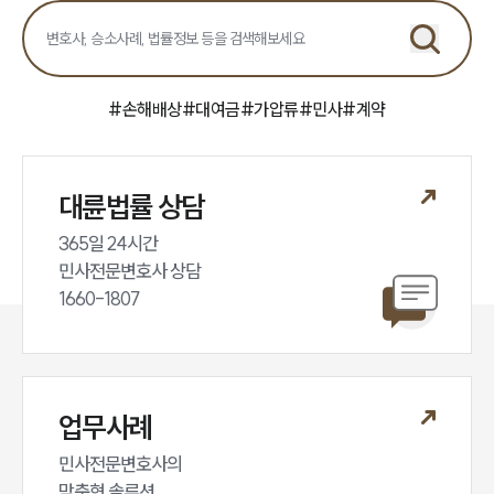
민사그룹 업무
전체
구성원 소개
#
손해배상
#
대여금
#
가압류
#
민사
#
계약
손해배상 · 민사전문변호사
대륜법률 상담
소식/자료
365일 24시간

언론보도
민사전문변호사 상담

공지사항
1660-1807
법률 블로그
법률서식
뉴스레터/브로슈어
세미나
업무사례
대륜법률상담예약
민사전문변호사의

대륜법률상담예약
맞춤형 솔루션