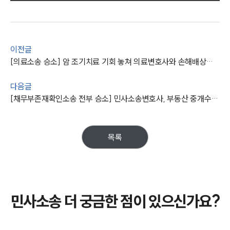
그룹소개
대륜의 강점
오시는 길
이전글
글로벌 파트너 로펌
고객의 소리
[의료소송 승소] 암 조기치료 기회 놓쳐 의료변호사와 손해배상청구소송 1,000만 원 받음
통합검색
AI대륜
다음글
[채무부존재확인소송 전부 승소] 민사소송변호사, 부동산 중개수수료 등 보수 약정 무효라고 주장하여 승소
업무사례
주요 업무사례
목록
사례분석/최신동향
법률정보
법률지식인
고객후기
민사소송 더 궁금한 점이 있으신가요?
업무분야