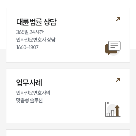
대륜법률 상담
365일 24시간

민사전문변호사 상담

1660-1807
업무사례
민사전문변호사의

맞춤형 솔루션