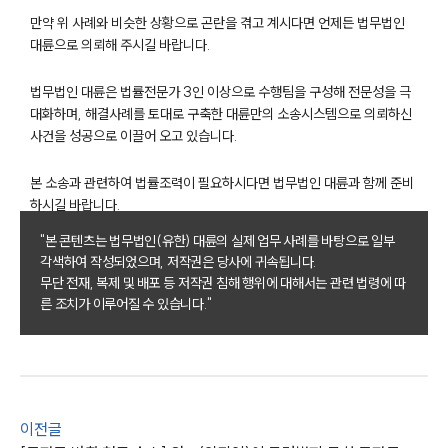
대륜의 강점
오시는 길
만약 위 사례와 비슷한 상황으로 곤란을 겪고 계시다면 언제든 법무법인
글로벌 파트너 로펌
대륜으로 의뢰해 주시길 바랍니다.
고객의 소리
통합검색
법무법인 대륜은 법률전문가 3인 이상으로 수행팀을 구성해 전문성을 극
AI대륜
대화하며, 해결사례를 토대로 구축한 대륜만의 소송시스템으로 의뢰하신
사건을 성공으로 이끌어 오고 있습니다.
업무사례
본 소송과 관련하여 법률조력이 필요하시다면 법무법인 대륜과 함께 준비
주요 업무사례
하시길 바랍니다.
사례분석/최신동향
"본 콘텐츠는 법무법인(유한) 대륜의 실제 업무 사례를 바탕으로 일부
법률정보
법률지식인
각색하여 작성되었으며, 저작권은 당사에 귀속됩니다.
고객후기
무단 전재, 복제 및 배포 등 저작권 침해 행위에 대해서는 관련 법령에 따
른 조치가 이루어질 수 있습니다."
업무분야
민사그룹 업무
전체
이전글