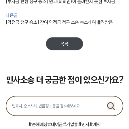
[투자금 반환 청구 승소] 원고(의뢰인)이 돌려받지 못한 투자금 전액 돌려받음
구성원 소개
다음글
손해배상 · 민사전문변호사
[약정금 청구 승소] 잔여 약정금 청구 소송 승소하여 돌려받음
소식/자료
목록
언론보도
공지사항
법률 블로그
법률서식
뉴스레터/브로슈어
민사소송 더 궁금한 점이 있으신가요?
세미나
대륜법률상담예약
대륜법률상담예약
#
손해배상
#
대여금
#
가압류
#
민사
#
계약