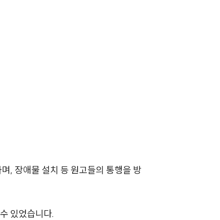
AI대륜
업무사례
주요 업무사례
사례분석/최신동향
법률정보
법률지식인
고객후기
며, 장애물 설치 등 원고들의 통행을 방
업무분야
민사그룹 업무
수 있었습니다.