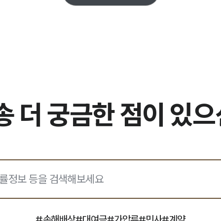
 더 궁금한 점이 있
#
손해배상
#
대여금
#
가압류
#
민사
#
계약