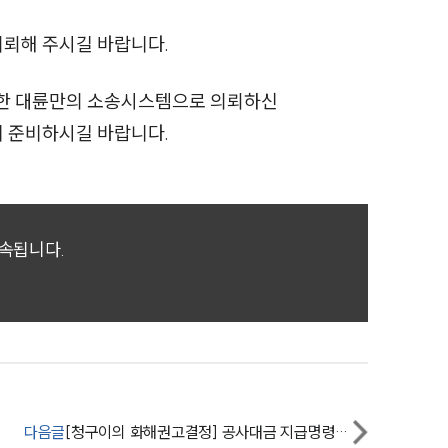
전체
의뢰해 주시길 바랍니다.
구성원 소개
축한 대륜만의 소송시스템으로 의뢰하신
께 준비하시길 바랍니다.
손해배상 · 민사전문변호사
소식/자료
귀속됩니다.
언론보도
공지사항
법률 블로그
법률서식
뉴스레터/브로슈어
다음글
[청구이의 화해권고결정] 공사대금 지급명령에 대한 청구이의 소송에 맞서 상당 금액을 인정받음