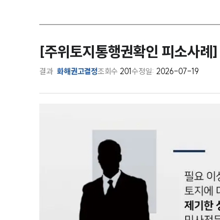
[주위토지통행권확인 피소사례] 
결과
화해권고결정
조회수
201
수정일:
2026-07-19