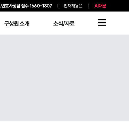
변호사상담 접수
1660-1807
인재채용
AI대륜
구성원 소개
소식/자료