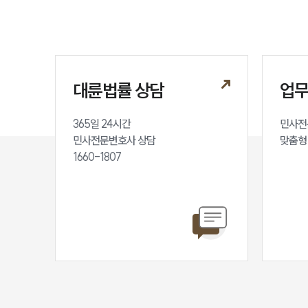
대륜법률 상담
업
365일 24시간

민사전
민사전문변호사 상담

맞춤형
1660-1807