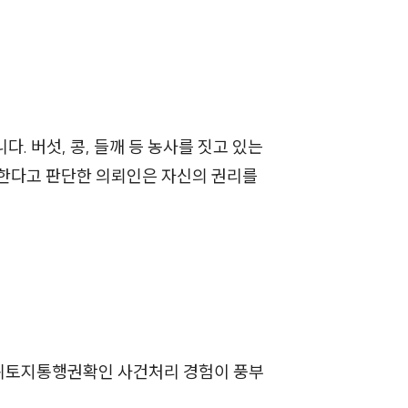
 버섯, 콩, 들깨 등 농사를 짓고 있는
그룹소개
장한다고 판단한 의뢰인은 자신의 권리를
그룹소개
대륜의 강점
오시는 길
글로벌 파트너 로펌
고객의 소리
주위토지통행권확인 사건처리 경험이 풍부
통합검색