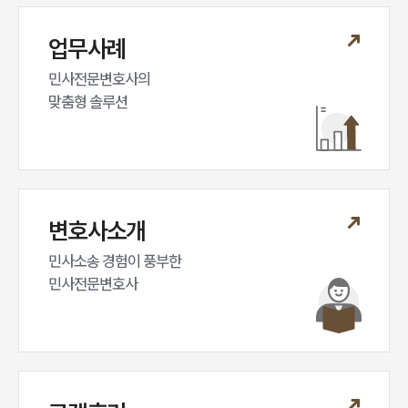
업무분야
업무사례
민사그룹 업무
전체
민사전문변호사의

맞춤형 솔루션
구성원 소개
손해배상 · 민사전문변호사
변호사소개
소식/자료
민사소송 경험이 풍부한 

언론보도
민사전문변호사
공지사항
법률 블로그
법률서식
뉴스레터/브로슈어
세미나