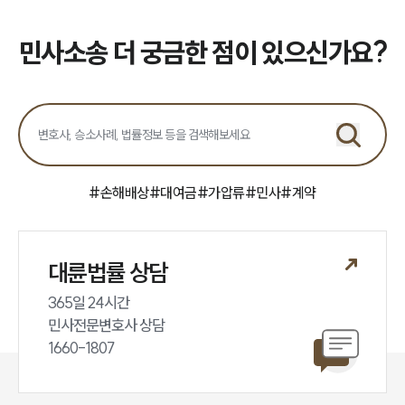
그룹소개
민사소송 더 궁금한 점이 있으신가요?
그룹소개
대륜의 강점
오시는 길
글로벌 파트너 로펌
고객의 소리
통합검색
#
손해배상
#
대여금
#
가압류
#
민사
#
계약
AI대륜
업무사례
대륜법률 상담
주요 업무사례
365일 24시간

사례분석/최신동향
법률정보
민사전문변호사 상담

법률지식인
1660-1807
고객후기