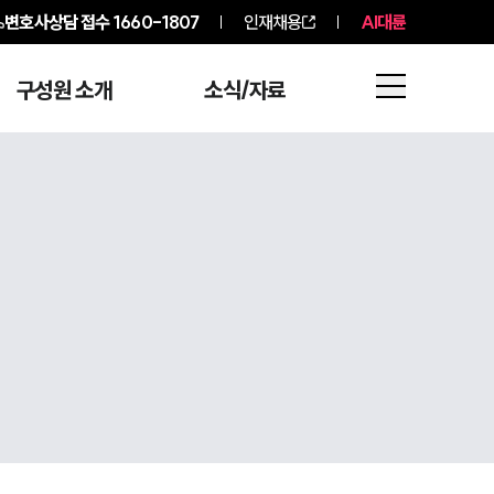
변호사상담 접수
1660-1807
인재채용
AI대륜
구성원 소개
소식/자료