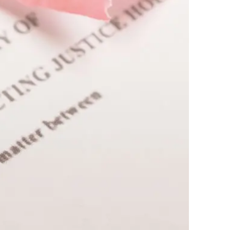
AI대륜
업무사례
주요 업무사례
사례분석/최신동향
법률정보
법률지식인
고객후기
업무분야
민사그룹 업무