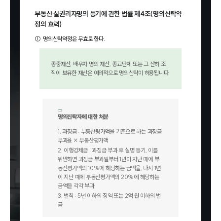
부동산 실권리자명의 등기에 관한 법률 제4조(명의신탁약
정의 효력)
①
명의신탁약정은 무효로 한다.
종중재산, 배우자 명의 재산, 종교단체 또는 그 산하 조
직이 보유한 재산은 예외적으로 명의신탁이 허용됩니다.
명의신탁자에 대한 처분
1
.
과징금 : 부동산평가액을 기준으로 하는 과징금
부과율 × 부동산평가액
2
.
이행강제금 : 과징금 부과 후 실명 등기, 이를
위반하면 과징금 부과일부터 1년이 지난 때에 부
동산평가액의 10%에 해당하는 금액을, 다시 1년
이 지난 때에 부동산평가액의 20%에 해당하는
금액을 각각 부과
3
.
벌칙 : 5년 이하의 징역 또는 2억 원 이하의 벌
금