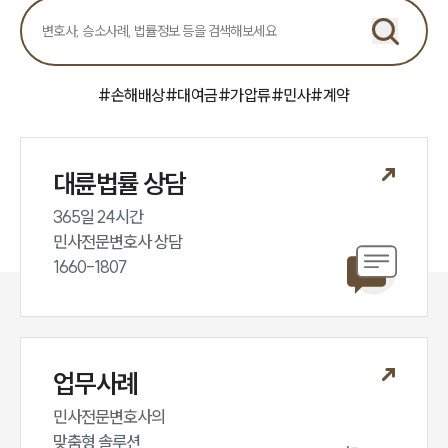
#
손해배상
#
대여금
#
가압류
#
민사
#
계약
대륜법률 상담
365일 24시간

민사전문변호사 상담

1660-1807
업무사례
민사전문변호사의

맞춤형 솔루션