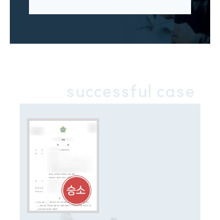
민사그룹 업무
전체
구성원 소개
손해배상 · 민사전문변호사
successful case
소식/자료
언론보도
공지사항
법률 블로그
법률서식
뉴스레터/브로슈어
세미나
대륜법률상담예약
대륜법률상담예약