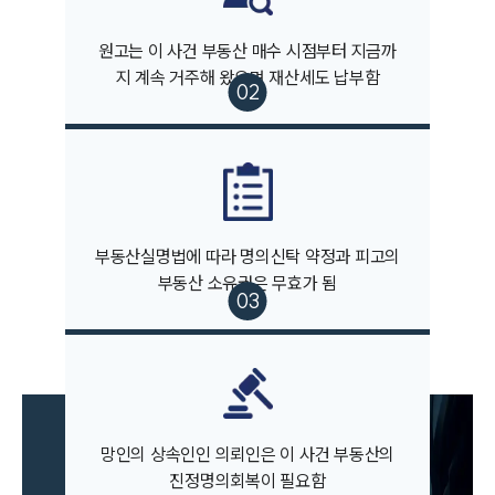
그룹소개
원고는 이 사건 부동산 매수 시점부터 지금까
대륜의 강점
지 계속 거주해 왔으며 재산세도 납부함
오시는 길
글로벌 파트너 로펌
고객의 소리
통합검색
AI대륜
업무사례
부동산실명법에 따라 명의신탁 약정과 피고의
부동산 소유권은 무효가 됨
주요 업무사례
사례분석/최신동향
법률정보
법률지식인
고객후기
업무분야
망인의 상속인인 의뢰인은 이 사건 부동산의
진정명의회복이 필요함