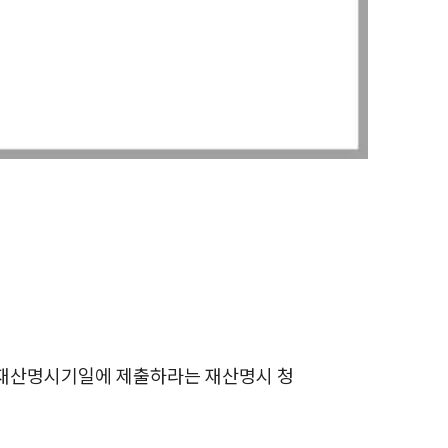
전체
구성원 소개
손해배상 · 민사전문변호사
소식/자료
언론보도
공지사항
법률 블로그
법률서식
 재산명시기일에 제출하라는 재산명시 청
뉴스레터/브로슈어