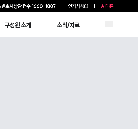
변호사상담 접수
1660-1807
인재채용
AI대륜
구성원 소개
소식/자료