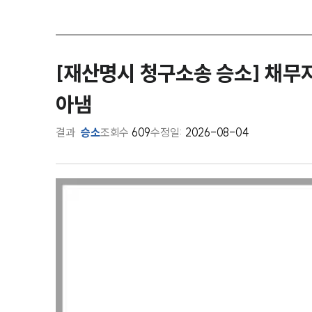
[재산명시 청구소송 승소] 채
아냄
결과
승소
조회수
609
수정일:
2026-08-04