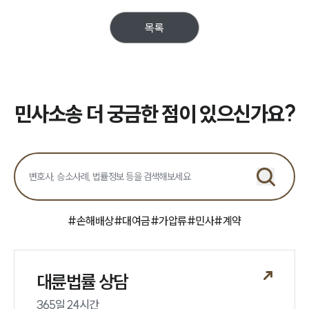
고객후기
목록
업무분야
민사그룹 업무
전체
민사소송 더 궁금한 점이 있으신가요?
구성원 소개
손해배상 · 민사전문변호사
소식/자료
#
손해배상
#
대여금
#
가압류
#
민사
#
계약
언론보도
공지사항
법률 블로그
대륜법률 상담
법률서식
뉴스레터/브로슈어
365일 24시간
