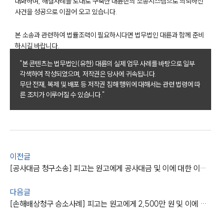
대화하며, 해결사례를 토대로 구축한 대륜만의 소송시스템으로 의뢰하신
사건을 성공으로 이끌어 오고 있습니다.
본 소송과 관련하여 법률조력이 필요하시다면 법무법인 대륜과 함께 준비
하시길 바랍니다.
그룹소개
"본 콘텐츠는 법무법인(유한) 대륜의 실제 업무 사례를 바탕으로 일부
그룹소개
각색하여 작성되었으며, 저작권은 당사에 귀속됩니다.
대륜의 강점
무단 전재, 복제 및 배포 등 저작권 침해 행위에 대해서는 관련 법령에 따
오시는 길
른 조치가 이루어질 수 있습니다."
글로벌 파트너 로펌
고객의 소리
통합검색
AI대륜
이전글
업무사례
[공사대금 청구소송] 피고는 원고에게 공사대금 및 이에 대한 이자를 지급하라는 판결을 받아냄
주요 업무사례
다음글
사례분석/최신동향
법률정보
[손해배상청구 승소사례] 피고는 원고에게 2,500만 원 및 이에 대한 이자를 지급하라는 판결을 받아냄
법률지식인