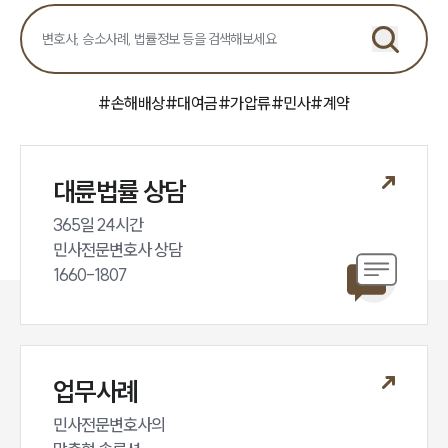
언론보도
공지사항
법률 블로그
법률서식
뉴스레터/브로슈어
#
손해배상
#
대여금
#
가압류
#
민사
#
계약
세미나
대륜법률상담예약
대륜법률 상담
대륜법률상담예약
365일 24시간

민사전문변호사 상담

1660-1807
업무사례
민사전문변호사의
