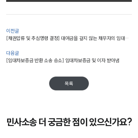
주요 업무사례
사례분석/최신동향
법률정보
법률지식인
이전글
고객후기
[채권압류 및 추심명령 결정] 대여금을 갚지 않는 채무자의 임대차보증금을 압류, 추심함
다음글
업무분야
[임대차보증금 반환 소송 승소] 임대차보증금 및 이자 받아냄
민사그룹 업무
전체
목록
구성원 소개
손해배상 · 민사전문변호사
민사소송 더 궁금한 점이 있으신가요?
소식/자료