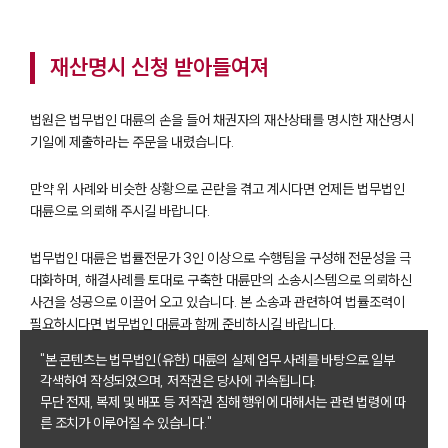
재산명시 신청 받아들여져
법원은 법무법인 대륜의 손을 들어 채권자의 재산상태를 명시한 재산명시
기일에 제출하라는 주문을 내렸습니다.
만약 위 사례와 비슷한 상황으로 곤란을 겪고 계시다면 언제든 법무법인
대륜으로 의뢰해 주시길 바랍니다.
그룹소개
법무법인 대륜은 법률전문가 3인 이상으로 수행팀을 구성해 전문성을 극
그룹소개
대화하며, 해결사례를 토대로 구축한 대륜만의 소송시스템으로 의뢰하신
대륜의 강점
사건을 성공으로 이끌어 오고 있습니다. 본 소송과 관련하여 법률조력이
오시는 길
글로벌 파트너 로펌
필요하시다면 법무법인 대륜과 함께 준비하시길 바랍니다.
고객의 소리
"본 콘텐츠는 법무법인(유한) 대륜의 실제 업무 사례를 바탕으로 일부
통합검색
각색하여 작성되었으며, 저작권은 당사에 귀속됩니다.
AI대륜
무단 전재, 복제 및 배포 등 저작권 침해 행위에 대해서는 관련 법령에 따
른 조치가 이루어질 수 있습니다."
업무사례