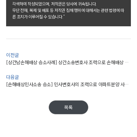
각색하여 작성되었으며, 저작권은 당사에 귀속됩니다.
그룹소개
무단 전재, 복제 및 배포 등 저작권 침해 행위에 대해서는 관련 법령에 따
른 조치가 이루어질 수 있습니다."
그룹소개
대륜의 강점
오시는 길
글로벌 파트너 로펌
고객의 소리
이전글
통합검색
AI대륜
[상간남손해배상 승소사례] 상간소송변호사 조력으로 손해배상 소송 통해 거액의 위자료 받아내다
다음글
업무사례
[손해배상민사소송 승소] 민사변호사의 조력으로 아파트분양 사기 계약금 돌려받아내
주요 업무사례
사례분석/최신동향
법률정보
목록
법률지식인
고객후기