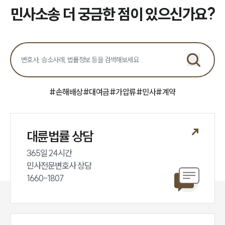
업무분야
민사소송 더 궁금한 점이 있으신가요?
민사그룹 업무
전체
구성원 소개
손해배상 · 민사전문변호사
#
손해배상
#
대여금
#
가압류
#
민사
#
계약
소식/자료
대륜법률 상담
언론보도
공지사항
365일 24시간

법률 블로그
민사전문변호사 상담

법률서식
1660-1807
뉴스레터/브로슈어
세미나
대륜법률상담예약