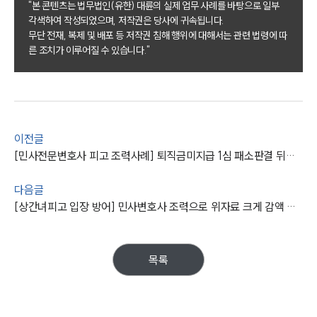
"본 콘텐츠는 법무법인(유한) 대륜의 실제 업무 사례를 바탕으로 일부
각색하여 작성되었으며, 저작권은 당사에 귀속됩니다.
그룹소개
무단 전재, 복제 및 배포 등 저작권 침해 행위에 대해서는 관련 법령에 따
른 조치가 이루어질 수 있습니다."
그룹소개
대륜의 강점
오시는 길
글로벌 파트너 로펌
고객의 소리
통합검색
이전글
AI대륜
[민사전문변호사 피고 조력사례] 퇴직금미지급 1심 패소판결 뒤집고 원고 청구 기각 받아내
업무사례
다음글
[상간녀피고 입장 방어] 민사변호사 조력으로 위자료 크게 감액 성공
주요 업무사례
사례분석/최신동향
법률정보
목록
법률지식인
고객후기