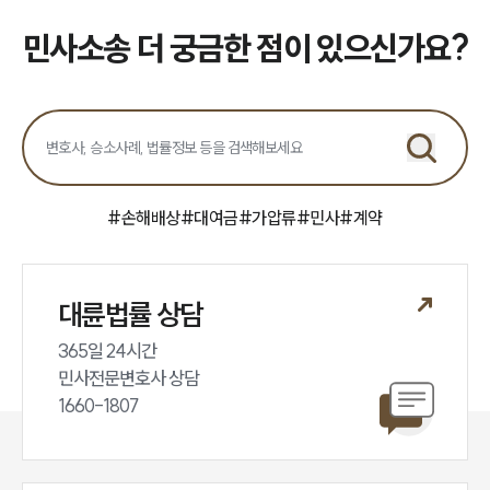
업무분야
민사소송 더 궁금한 점이 있으신가요?
민사그룹 업무
전체
구성원 소개
손해배상 · 민사전문변호사
#
손해배상
#
대여금
#
가압류
#
민사
#
계약
소식/자료
대륜법률 상담
언론보도
공지사항
365일 24시간

법률 블로그
민사전문변호사 상담

법률서식
뉴스레터/브로슈어
1660-1807
세미나