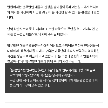
법원에서는 법무법인 대륜의 신청을 받아들여 1)피고는 원고에게 위자료
와 이자를 가산하여 지급할 것 2)이는 가집행 할 수 있다는 판결을 내렸습
니다.
만약 상간자소송 등 위 사례와 비슷한 상황으로 곤란을 겪고 계시다면 언
제든 법무법인 대륜으로 의뢰해 주시길 바랍니다.
그룹소개
법무법인 대륜은 법률전문가 3인 이상으로 수행팀을 구성해 전문성을 극
대화하며, 해결사례를 토대로 구축한 대륜만의 소송시스템으로 의뢰하신
그룹소개
사건을 성공으로 이끌어 오고 있습니다. 본 소송과 관련하여 법률조력이
대륜의 강점
필요하시다면 법무법인 대륜과 함께 준비하시길 바랍니다.
오시는 길
글로벌 파트너 로펌
"본 콘텐츠는 법무법인(유한) 대륜의 실제 업무 사례를 바탕으로 일부
고객의 소리
각색하여 작성되었으며, 저작권은 당사에 귀속됩니다.
통합검색
무단 전재, 복제 및 배포 등 저작권 침해 행위에 대해서는 관련 법령에 따
AI대륜
른 조치가 이루어질 수 있습니다."
업무사례