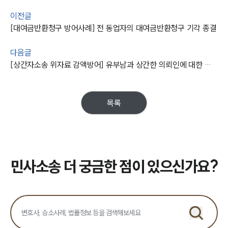
주요 업무사례
사례분석/최신동향
이전글
법률정보
[대여금반환청구 방어사례] 전 동업자의 대여금반환청구 기각 종결
법률지식인
고객후기
다음글
[상간자소송 위자료 감액방어] 유부남과 상간한 의뢰인에 대한 위자료 75%를 감액시킨 사례
업무분야
민사그룹 업무
목록
전체
구성원 소개
민사소송 더 궁금한 점이 있으신가요?
손해배상 · 민사전문변호사
소식/자료
언론보도