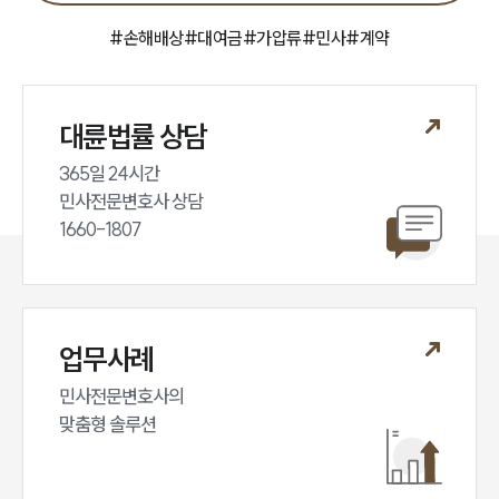
공지사항
법률 블로그
#
손해배상
#
대여금
#
가압류
#
민사
#
계약
법률서식
뉴스레터/브로슈어
세미나
대륜법률 상담
대륜법률상담예약
365일 24시간

민사전문변호사 상담

대륜법률상담예약
1660-1807
업무사례
민사전문변호사의

맞춤형 솔루션