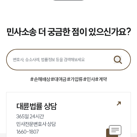
업무분야
민사그룹 업무
민사소송 더 궁금한 점이 있으신가요?
전체
구성원 소개
손해배상 · 민사전문변호사
#
손해배상
#
대여금
#
가압류
#
민사
#
계약
소식/자료
언론보도
공지사항
대륜법률 상담
법률 블로그
법률서식
365일 24시간

뉴스레터/브로슈어
민사전문변호사 상담

세미나
1660-1807