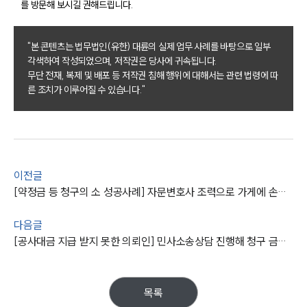
를 방문해 보시길 권해드립니다.
"본 콘텐츠는 법무법인(유한) 대륜의 실제 업무 사례를 바탕으로 일부
그룹소개
각색하여 작성되었으며, 저작권은 당사에 귀속됩니다.
무단 전재, 복제 및 배포 등 저작권 침해 행위에 대해서는 관련 법령에 따
그룹소개
른 조치가 이루어질 수 있습니다."
대륜의 강점
오시는 길
글로벌 파트너 로펌
고객의 소리
통합검색
AI대륜
이전글
[약정금 등 청구의 소 성공사례] 자문변호사 조력으로 가게에 손해 끼친 피고에 약정금 등 지급 판결
업무사례
다음글
주요 업무사례
[공사대금 지급 받지 못한 의뢰인] 민사소송상담 진행해 청구 금액 지급명령 받아내
사례분석/최신동향
법률정보
법률지식인
고객후기
목록