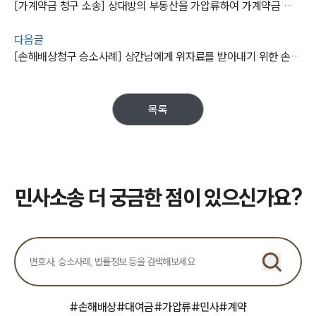
사례분석/최신동향
[가계약금 청구 소송] 상대방의 부동산을 가압류하여 가계약금 반환 채권 보전
법률정보
법률지식인
다음글
고객후기
[손해배상청구 승소사례] 상간남에게 위자료를 받아내기 위한 손해배상청구 승소
업무분야
목록
민사그룹 업무
전체
구성원 소개
민사소송 더 궁금한 점이 있으신가요?
손해배상 · 민사전문변호사
소식/자료
언론보도
공지사항
#
손해배상
#
대여금
#
가압류
#
민사
#
계약
법률 블로그