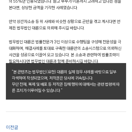
의 55%만 인용되었습니다. 원고 부부가 이혼까지 고려하고 있다는 점을
본다면, 상당한 금액을 기각한 사례였습니다.
만약 상간자소송 등 위 사례와 비슷한 상황으로 곤란을 겪고 계시다면 언
제든 법무법인 대륜으로 의뢰해 주시길 바랍니다.
법무법인 대륜은 법률전문가 3인 이상으로 수행팀을 구성해 전문성을 극
그룹소개
대화하며, 해결사례를 토대로 구축한 대륜만의 소송시스템으로 의뢰하신
사건을 성공으로 이끌어 오고 있습니다. 본 소송과 관련하여 법률조력이
그룹소개
필요하시다면 법무법인 대륜과 함께 준비하시길 바랍니다.
대륜의 강점
"본 콘텐츠는 법무법인(유한) 대륜의 실제 업무 사례를 바탕으로 일부
오시는 길
글로벌 파트너 로펌
각색하여 작성되었으며, 저작권은 당사에 귀속됩니다.
고객의 소리
무단 전재, 복제 및 배포 등 저작권 침해 행위에 대해서는 관련 법령에 따
통합검색
른 조치가 이루어질 수 있습니다."
AI대륜
업무사례
주요 업무사례
이전글