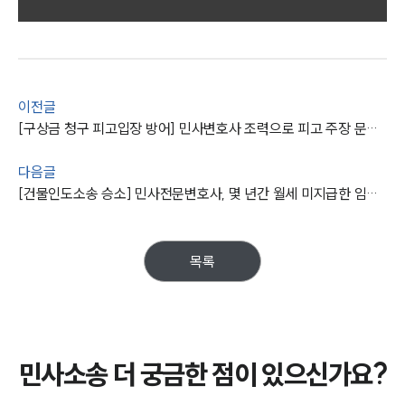
그룹소개
그룹소개
대륜의 강점
오시는 길
글로벌 파트너 로펌
이전글
고객의 소리
[구상금 청구 피고입장 방어] 민사변호사 조력으로 피고 주장 문제 없음을 근거로 원고 청구 기각
통합검색
AI대륜
다음글
[건물인도소송 승소] 민사전문변호사, 몇 년간 월세 미지급한 임차인에게 밀린 월세, 부당이득금 청구
업무사례
주요 업무사례
목록
사례분석/최신동향
법률정보
법률지식인
고객후기
민사소송 더 궁금한 점이 있으신가요?
업무분야