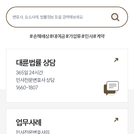
민사그룹 업무
전체
구성원 소개
#
손해배상
#
대여금
#
가압류
#
민사
#
계약
손해배상 · 민사전문변호사
소식/자료
대륜법률 상담
365일 24시간

언론보도
민사전문변호사 상담

공지사항
법률 블로그
1660-1807
법률서식
뉴스레터/브로슈어
세미나
업무사례
대륜법률상담예약
민사전문변호사의
