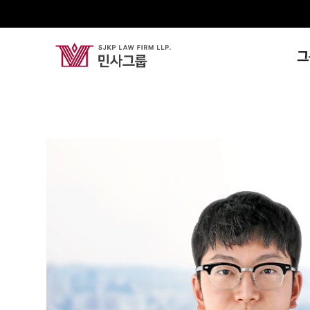
그
신효상
Senior Associate Attorney