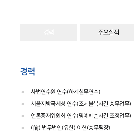
경력
주요실적
경력
사법연수원 연수(하계실무연수)
서울지방국세청 연수(조세불복사건 송무업무)
언론중재위원회 연수(명예훼손사건 조정업무)
(前) 법무법인(유한) 이현(송무팀장)