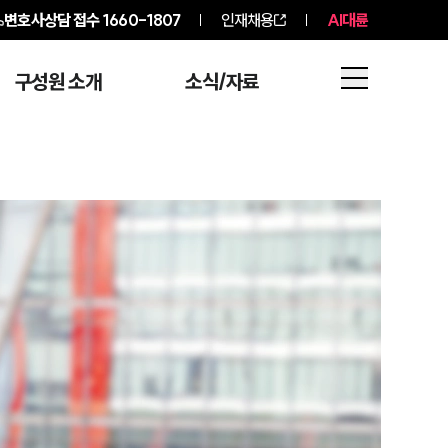
변호사상담 접수
1660-1807
인재채용
AI대륜
구성원 소개
소식/자료