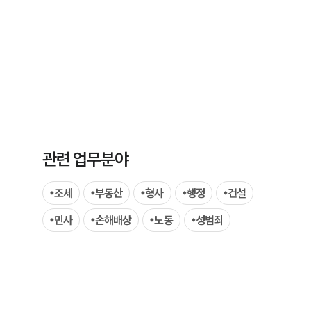
그룹소개
관련 업무분야
그룹소개
조세
부동산
형사
행정
건설
대륜의 강점
민사
손해배상
노동
성범죄
오시는 길
글로벌 파트너 로펌
고객의 소리
통합검색