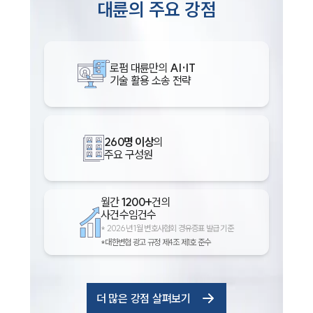
대륜의 주요 강점
로펌 대륜만의
AI·IT
기술 활용 소송 전략
260명 이상
의
주요 구성원
월간
1200+
건의
사건수임건수
*
2026년 1월 변호사협회 경유증표 발급 기준
*대한변협 광고 규정 제4조 제1호 준수
더 많은 강점 살펴보기