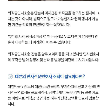
소식/자료
퇴직금민사소송은 단순히 미지급된 퇴직금을 청구하는 절차에 그
치는 것이 아니라, 법적으로 청구가 가능한지와 권리 행사가 가능
언론보도
공지사항
한 기간을 정확히 판단해야 하는 절차입니다.
법률 블로그
법률서식
특히 회사와 퇴직금 지급 여부나 금액을 두고 다툼이 발생한다면 
뉴스레터/브로슈어
혼자 대응하는 데 어려움이 따를 수 있습니다.
세미나
퇴직금민사소송 진행을 앞두고 어려움을 겪고 있다면 민사변호사
대륜법률상담예약
의 조력을 받아 상황에 맞는 대응 방향을 마련해 보시기 바랍니다.
대륜법률상담예약
대륜의 민사전문변호사 조력이 필요하다면?
대한민국 9위 로펌 대륜(25년 국세청 부가가치세 신고 기준)의 민
사전문변호사는 근로계약서, 급여명세서, 근무 기록 등 관련 자료
를 바탕으로 퇴직금 청구 가능 여부와 산정 금액을 면밀히 검토합
니다.