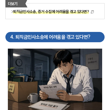
AI대륜
더보기
퇴직금민사소송, 증거 수집에 어려움을 겪고 있다면?
업무사례
주요 업무사례
사례분석/최신동향
법률정보
4
.
퇴직금민사소송에 어려움을 겪고 있다면?
법률지식인
고객후기
업무분야
민사그룹 업무
전체
구성원 소개
손해배상 · 민사전문변호사