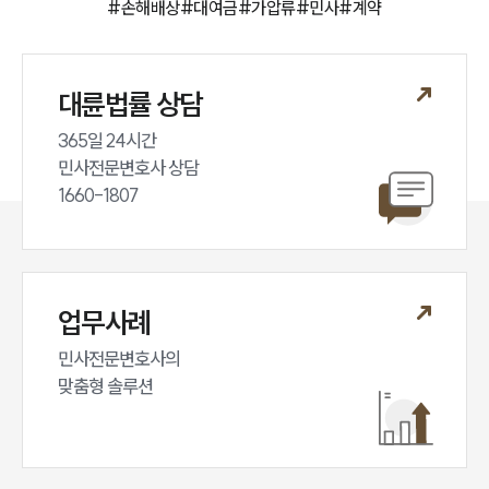
#
손해배상
#
대여금
#
가압류
#
민사
#
계약
대륜법률 상담
365일 24시간

민사전문변호사 상담

1660-1807
업무사례
민사전문변호사의

맞춤형 솔루션