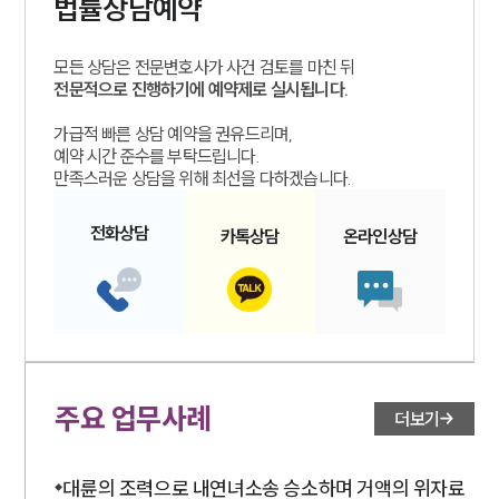
법률상담예약
대륜의 강점
오시는 길
글로벌 파트너 로펌
모든 상담은 전문변호사가 사건 검토를 마친 뒤
고객의 소리
전문적으로 진행하기에 예약제로 실시됩니다.
통합검색
AI대륜
가급적 빠른 상담 예약을 권유드리며,
예약 시간 준수를 부탁드립니다.
만족스러운 상담을 위해 최선을 다하겠습니다.
업무사례
전화
상담
카톡
상담
온라인
상담
주요 업무사례
사례분석/최신동향
법률정보
법률지식인
고객후기
업무분야
주요 업무사례
더보기
민사그룹 업무
전체
대륜의 조력으로 내연녀소송 승소하며 거액의 위자료