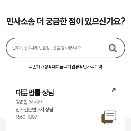
민사소송 더 궁금한 점이 있으신가요?
#
손해배상
#
대여금
#
가압류
#
민사
#
계약
대륜법률 상담
365일 24시간

민사전문변호사 상담

1660-1807