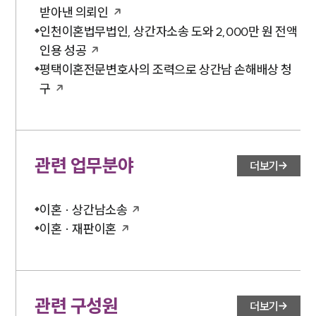
받아낸 의뢰인
구성원 소개
인천이혼법무법인, 상간자소송 도와 2,000만 원 전액
인용 성공
손해배상 · 민사전문변호사
평택이혼전문변호사의 조력으로 상간남 손해배상 청
구
소식/자료
언론보도
공지사항
관련 업무분야
법률 블로그
더보기
법률서식
뉴스레터/브로슈어
세미나
이혼 · 상간남소송
이혼 · 재판이혼
대륜법률상담예약
대륜법률상담예약
관련 구성원
더보기