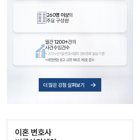
260명 이상
의
주요 구성원
월간
1200+
건의
사건수임건수
*
2026년 1월 변호사협회 경유증표 발급 기준
*대한변협 광고 규정 제4조 제1호 준수
더 많은 강점 살펴보기
그룹소개
이혼
변호사
그룹소개